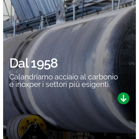
It
En
Fr
Dal 1958
Calandriamo acciaio al carbonio
e inox
per i settori più esigenti.